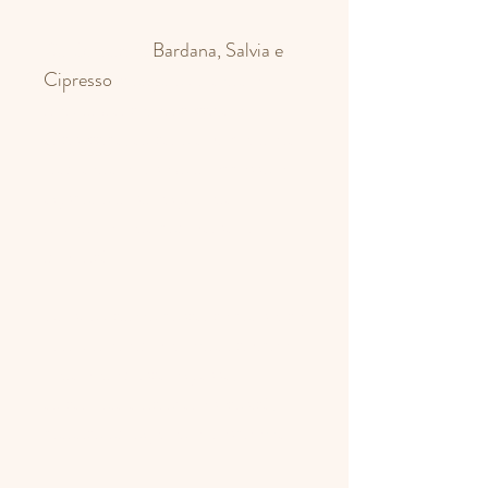
Gli Oleoliti di
Bardana, Salvia e
Cipresso
svolgono un’azione
riequilibrante, protettiva e
antisettica, aiutano a prevenire la
formazione di sebo in eccesso ed
agiscono in sinergia nella
riduzione della comparsa di
impurità.
Un suo utilizzo costante consente
di ridurre le imperfezioni tipiche
della pelle mista e grassa,
aiutandola a ritrovare setosità,
colorito omogeneo e freschezza.