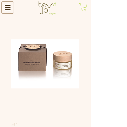
Crema Fondente
Purificante
Prezzo
27,00 €
ml
*