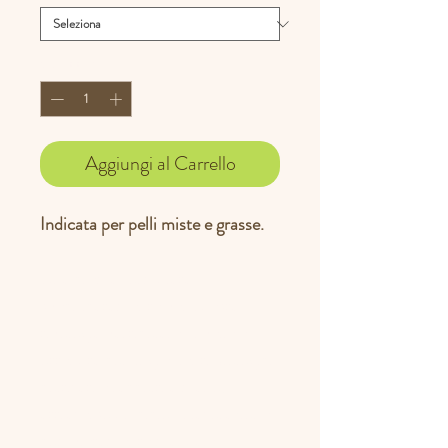
Quantità
*
Aggiungi al Carrello
Indicata per pelli miste e grasse.
Una crema formulata
specificatamente per questa
tipologia particolare di pelle e
ottenuta con ingredienti biologici
coltivati e raccolti a mano,
attraverso un ciclo di lavorazione
completamente manuale.