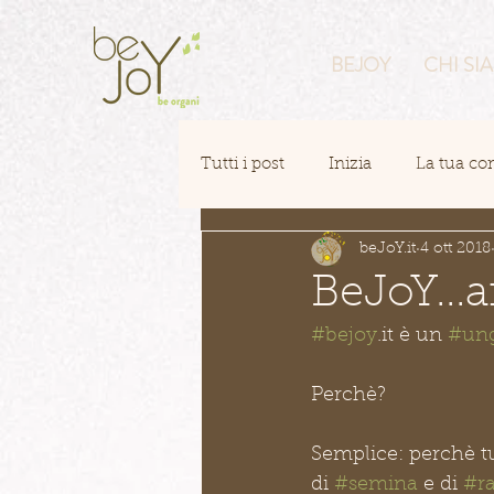
BEJOY
CHI SI
Tutti i post
Inizia
La tua c
beJoY.it
4 ott 2018
BeJoY...
#bejoy
.it è un 
#un
Perchè?
Semplice: perchè tu
di 
#semina
 e di 
#ra