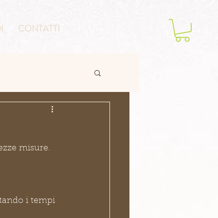
I
CONTATTI
ezze misure.
ttando i tempi 