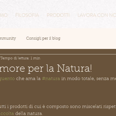
AMO
FILOSOFIA
PRODOTTI
LAVORA CON NO
ommunity
Consigli per il blog
Tempo di lettura: 1 min
amore per la Natura!
guento
 che ama la 
#natura
 in modo totale, senza m
tti i prodotti di cui è composto sono miscelati rispe
ccolta
 della natura.